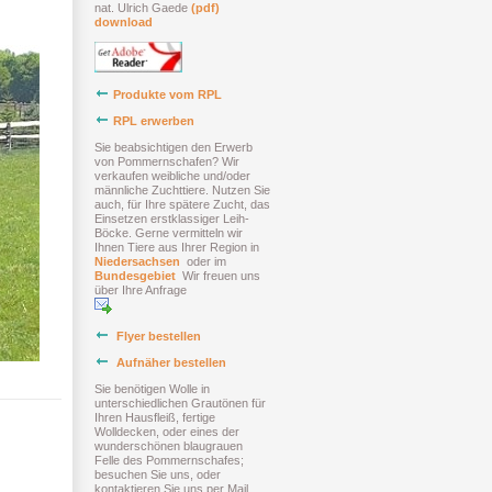
nat. Ulrich Gaede
(pdf)
download
Produkte vom RPL
RPL erwerben
Sie beabsichtigen den Erwerb
von Pommernschafen? Wir
verkaufen weibliche und/oder
männliche Zuchttiere. Nutzen Sie
auch, für Ihre spätere Zucht, das
Einsetzen erstklassiger Leih-
Böcke. Gerne vermitteln wir
Ihnen Tiere aus Ihrer Region in
Niedersachsen
oder im
Bundesgebiet
Wir freuen uns
über Ihre Anfrage
Flyer bestellen
Aufnäher bestellen
Sie benötigen Wolle in
unterschiedlichen Grautönen für
Ihren Hausfleiß, fertige
Wolldecken, oder eines der
wunderschönen blaugrauen
Felle des Pommernschafes;
besuchen Sie uns, oder
kontaktieren Sie uns per Mail