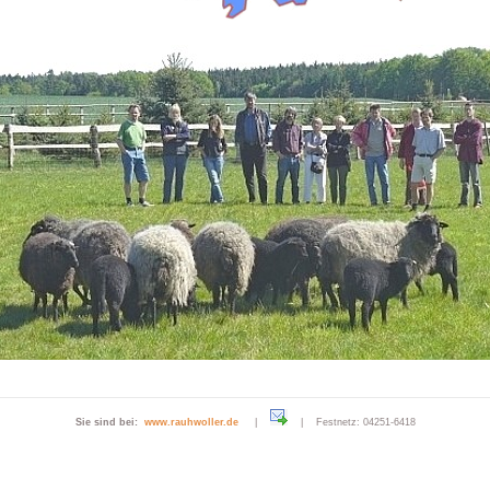
Sie sind bei:
www.rauhwoller.de
|
| Festnetz: 04251-6418