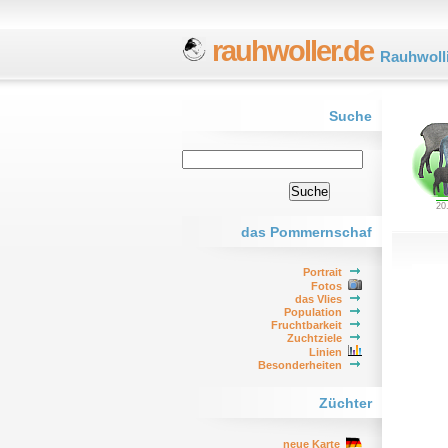
rauhwoller.de
Rauhwoll
Suche
20
das Pommernschaf
Portrait
Fotos
das Vlies
Population
Fruchtbarkeit
Zuchtziele
Linien
Besonderheiten
Züchter
neue Karte