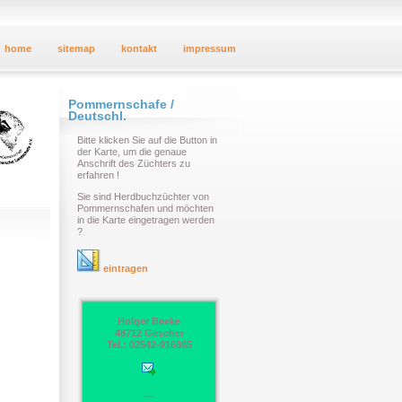
home
sitemap
kontakt
impressum
Pommernschafe /
Deutschl.
Bitte klicken Sie auf die Button in
der Karte, um die genaue
Anschrift des Züchters zu
erfahren !
Sie sind Herdbuchzüchter von
Pommernschafen und möchten
in die Karte eingetragen werden
?
eintragen
Holger Beeke
48712 Gescher
Tel.: 02542-916865
---