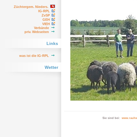
Züchtergem. Nieders.
IG-RPL
ZvSP
GEH
VIEH
Verbände
priv. Webseiten
Links
was ist die IG-RPL
Wetter
Sie sind bei:
www.rauhw