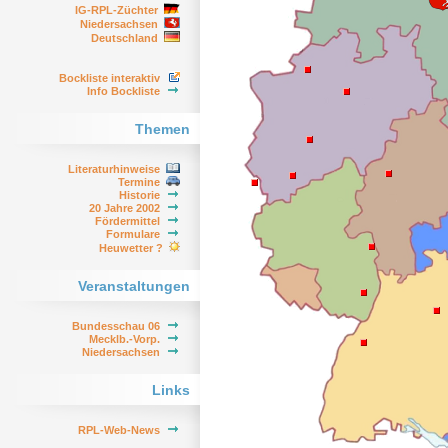
IG-RPL-Züchter
Niedersachsen
Deutschland
Bockliste interaktiv
Info Bockliste
Themen
Literaturhinweise
Termine
Historie
20 Jahre 2002
Fördermittel
Formulare
Heuwetter ?
Veranstaltungen
Bundesschau 06
Mecklb.-Vorp.
Niedersachsen
Links
RPL-Web-News