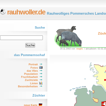
rauhwoller.de
Rauhwolliges Pommersches Landsc
Suche
Züch
20.11.2002 von
noglo
/ aktualisiert: 02.02.2
das Pommernschaf
Portrait
Fotos
das Vlies
Population
Fruchtbarkeit
Zuchtziele
Linien
Besonderheiten
Züchter
neue Karte