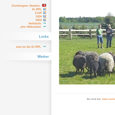
Züchtergem. Nieders.
IG-RPL
ZvSP
GEH
VIEH
Verbände
priv. Webseiten
Links
was ist die IG-RPL
Wetter
Sie sind bei:
www.rauhw