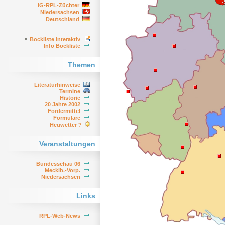
IG-RPL-Züchter
Niedersachsen
Deutschland
Bockliste interaktiv
Info Bockliste
Themen
Literaturhinweise
Termine
Historie
20 Jahre 2002
Fördermittel
Formulare
Heuwetter ?
Veranstaltungen
Bundesschau 06
Mecklb.-Vorp.
Niedersachsen
Links
RPL-Web-News