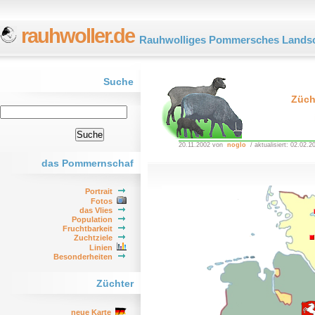
rauhwoller.de
Rauhwolliges Pommersches Landsc
Suche
Züch
20.11.2002 von
noglo
/ aktualisiert: 02.02.2
das Pommernschaf
Portrait
Fotos
das Vlies
Population
Fruchtbarkeit
Zuchtziele
Linien
Besonderheiten
Züchter
neue Karte