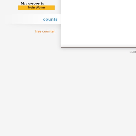
Mehr Wetter
counts
free counter
©20