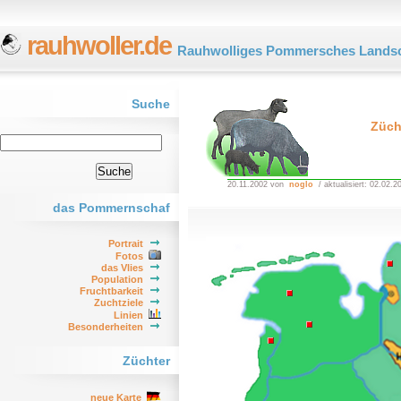
rauhwoller.de
Rauhwolliges Pommersches Landsc
Suche
Züch
20.11.2002 von
noglo
/ aktualisiert: 02.02.2
das Pommernschaf
Portrait
Fotos
das Vlies
Population
Fruchtbarkeit
Zuchtziele
Linien
Besonderheiten
Züchter
neue Karte