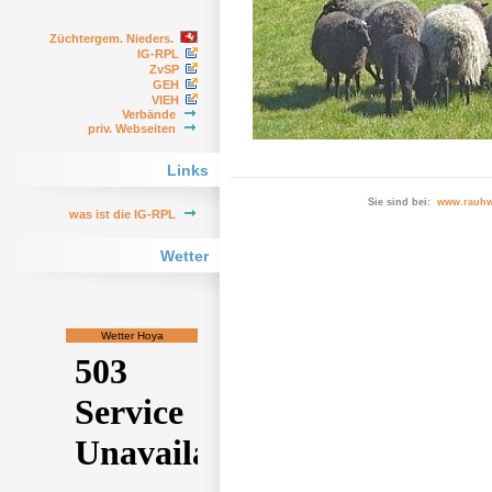
Züchtergem. Nieders.
IG-RPL
ZvSP
GEH
VIEH
Verbände
priv. Webseiten
Links
Sie sind bei:
www.rauhw
was ist die IG-RPL
Wetter
Wetter Hoya