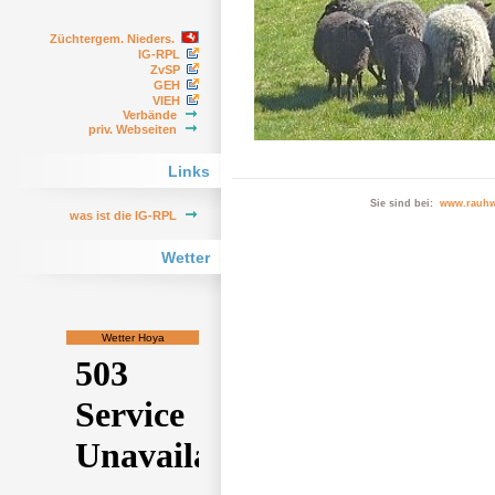
Züchtergem. Nieders.
IG-RPL
ZvSP
GEH
VIEH
Verbände
priv. Webseiten
Links
Sie sind bei:
www.rauhw
was ist die IG-RPL
Wetter
Wetter Hoya