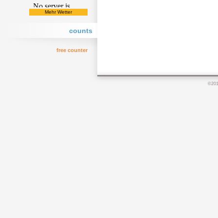
Mehr Wetter
counts
free counter
©20