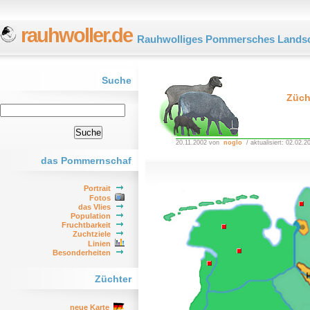
rauhwoller.de
Rauhwolliges Pommersches Landsc
Suche
Züch
20.11.2002 von
noglo
/ aktualisiert: 02.02.2
das Pommernschaf
Portrait
Fotos
das Vlies
Population
Fruchtbarkeit
Zuchtziele
Linien
Besonderheiten
Züchter
neue Karte